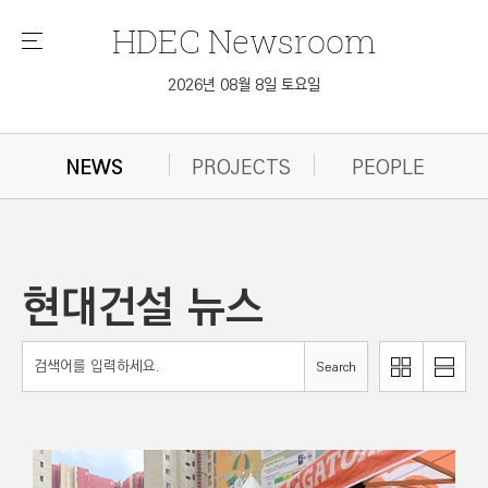
HDEC
Newsroom
메
뉴
2026년 08월 8일 토요일
NEWS
PROJECTS
PEOPLE
현대건설 뉴스
리
Search
이
스
미
트
지
로
로
보
보
기