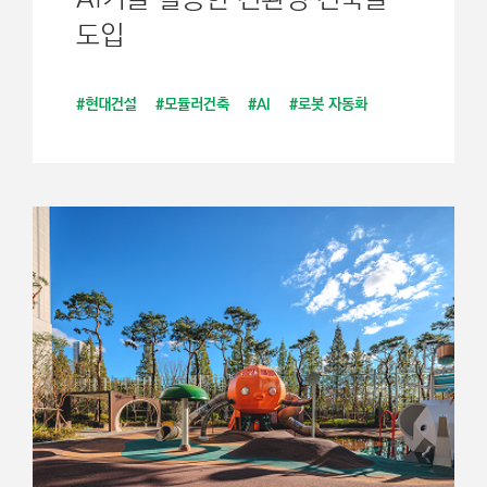
도입
#현대건설
#모듈러건축
#AI
#로봇 자동화