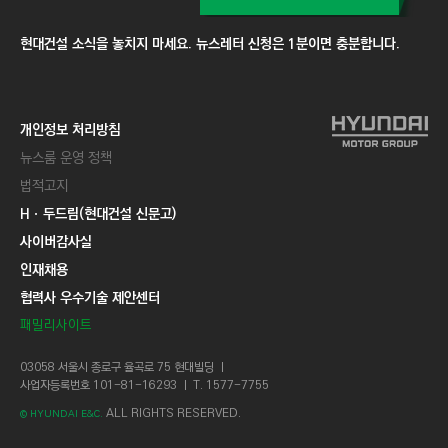
현대건설 소식을 놓치지 마세요. 뉴스레터 신청은 1분이면 충분합니다.
개인정보 처리방침
뉴스룸 운영 정책
법적고지
Hㆍ두드림(현대건설 신문고)
사이버감사실
인재채용
협력사 우수기술 제안센터
패밀리사이트
03058 서울시 종로구 율곡로 75 현대빌딩 ㅣ
사업자등록번호 101-81-16293 ㅣ T. 1577-7755
ALL RIGHTS RESERVED.
© HYUNDAI E&C.