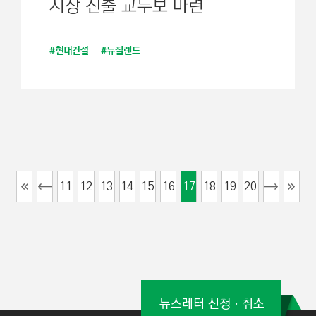
시장 진출 교두보 마련
#현대건설
#뉴질랜드
11
12
13
14
15
16
17
18
19
20
뉴스레터 신청ㆍ취소