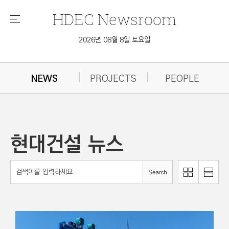
HDEC
Newsroom
메
뉴
2026년 08월 8일 토요일
NEWS
PROJECTS
PEOPLE
현대건설 뉴스
리
Search
이
스
미
트
지
로
로
보
보
기