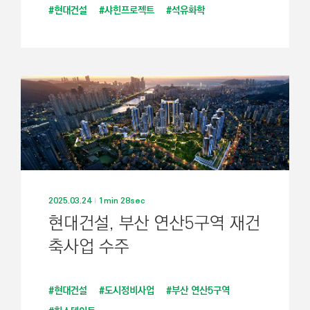
#현대건설
#샤힌프로젝트
#석유화학
2025.03.24
1min 28sec
현대건설, 부산 연산5구역 재건
축사업 수주
#현대건설
#도시정비사업
#부산 연산5구역