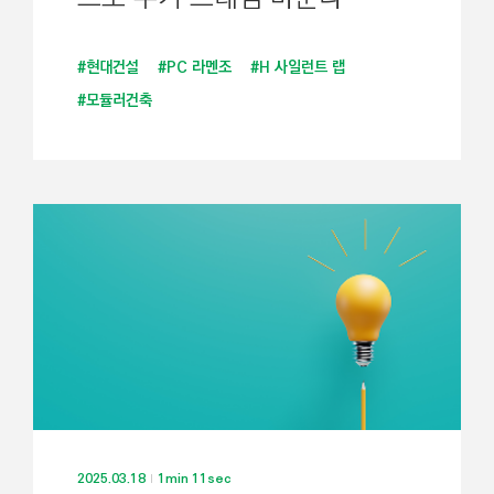
#현대건설
#PC 라멘조
#H 사일런트 랩
#모듈러건축
2025.03.18
1min 11sec