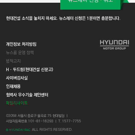
현대건설 소식을 놓치지 마세요. 뉴스레터 신청은 1분이면 충분합니다.
개인정보 처리방침
뉴스룸 운영 정책
법적고지
Hㆍ두드림(현대건설 신문고)
사이버감사실
인재채용
협력사 우수기술 제안센터
패밀리사이트
03058 서울시 종로구 율곡로 75 현대빌딩 ㅣ
사업자등록번호 101-81-16293 ㅣ T. 1577-7755
ALL RIGHTS RESERVED.
© HYUNDAI E&C.