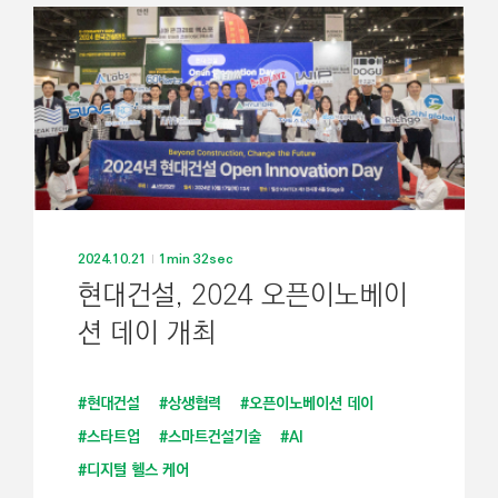
2024.10.21
1min 32sec
현대건설, 2024 오픈이노베이
션 데이 개최
#현대건설
#상생협력
#오픈이노베이션 데이
#스타트업
#스마트건설기술
#AI
#디지털 헬스 케어