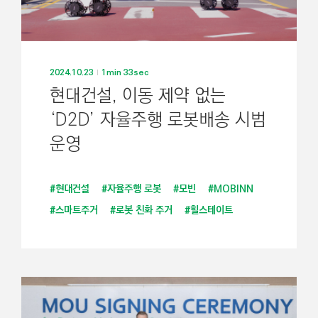
2024.10.23
1min 33sec
현대건설, 이동 제약 없는
‘D2D’ 자율주행 로봇배송 시범
운영
#현대건설
#자율주행 로봇
#모빈
#MOBINN
#스마트주거
#로봇 친화 주거
#힐스테이트