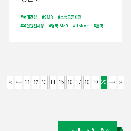
#현대건설
#SMR
#소형모듈원전
#유럽원전시장
#영국 SMR
#Holtec
#홀텍
11
12
13
14
15
16
17
18
19
20
뉴스레터 신청ㆍ취소