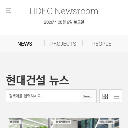
HDEC
Newsroom
메
뉴
2026년 08월 8일 토요일
NEWS
PROJECTS
PEOPLE
현대건설 뉴스
리
Search
이
스
미
트
지
로
로
보
보
기