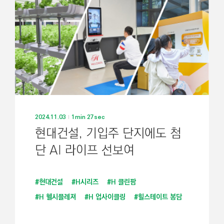
기
2024.11.03
1min 27sec
현대건설, 기입주 단지에도 첨
단 AI 라이프 선보여
#현대건설
#H시리즈
#H 클린팜
#H 헬시플레져
#H 업사이클링
#힐스테이트 봉담