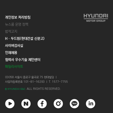
개인정보 처리방침
뉴스룸 운영 정책
법적고지
Hㆍ두드림(현대건설 신문고)
사이버감사실
인재채용
협력사 우수기술 제안센터
패밀리사이트
03058 서울시 종로구 율곡로 75 현대빌딩 ㅣ
사업자등록번호 101-81-16293 ㅣ T. 1577-7755
ALL RIGHTS RESERVED.
© HYUNDAI E&C.
유
네
페
인
카
링