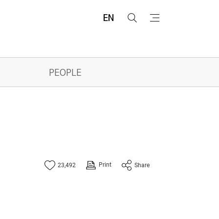
EN
검
메
색
뉴
PEOPLE
Print
23,492
Share