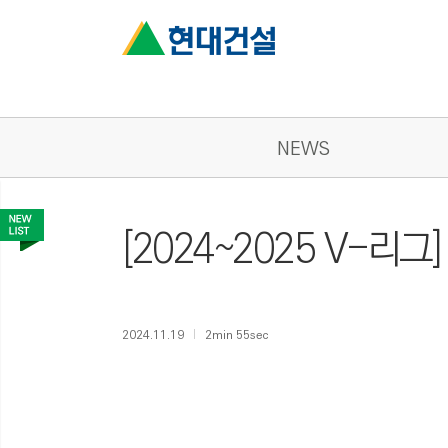
NEWS
[2024~2025 V-리
2024.11.19
2min 55sec