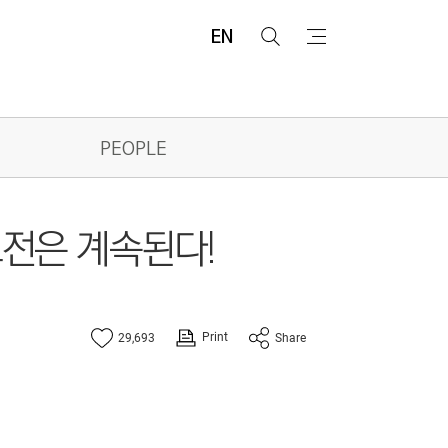
EN
검
메
색
뉴
PEOPLE
 도전은 계속된다!
Print
29,693
Share