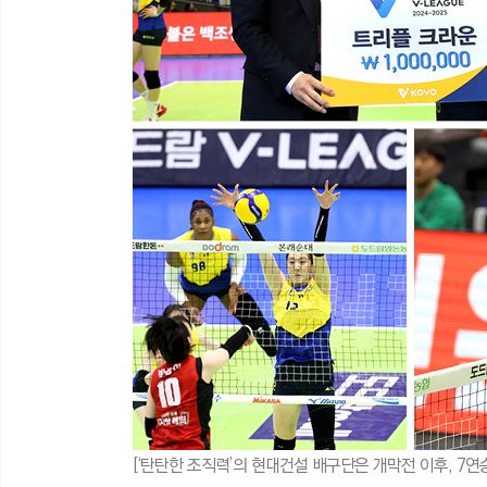
[‘탄탄한 조직력’의 현대건설 배구단은 개막전 이후, 7연