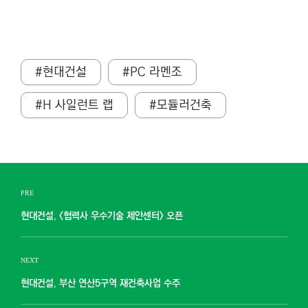
#현대건설
#PC 라멘조
#H 사일런트 랩
#모듈러건축
PRE
현대건설, <협력사 우수기술 제안센터> 오픈
NEXT
현대건설, 부산 연산5구역 재건축사업 수주