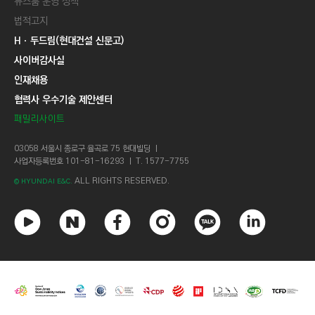
뉴스룸 운영 정책
법적고지
Hㆍ두드림(현대건설 신문고)
사이버감사실
인재채용
협력사 우수기술 제안센터
패밀리사이트
03058 서울시 종로구 율곡로 75 현대빌딩 ㅣ
사업자등록번호 101-81-16293 ㅣ T. 1577-7755
ALL RIGHTS RESERVED.
© HYUNDAI E&C.
유
네
페
인
카
링
튜
이
이
스
카
크
브
버
스
타
오
드
북
그
톡
인