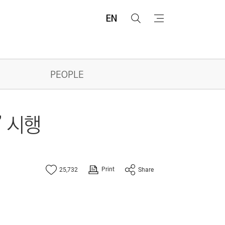
EN
검
메
색
뉴
PEOPLE
’ 시행
Print
25,732
Share