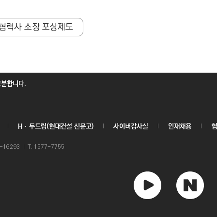
 협력사 소장 포상제도
충분합니다.
Hㆍ두드림(현대건설 신문고)
사이버감사실
인재채용
협
6293 ㅣ T. 1577-7755
유
네