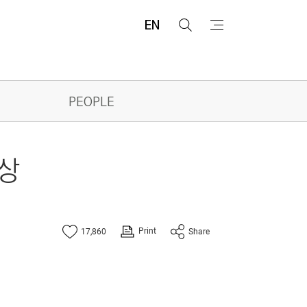
EN
검
메
색
뉴
PEOPLE
포상
Print
17,860
Share