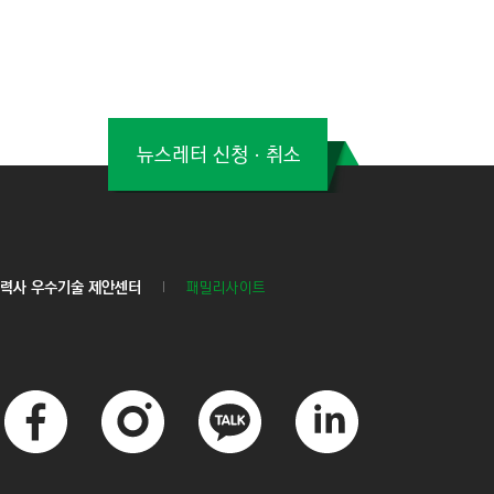
뉴스레터 신청ㆍ취소
력사 우수기술 제안센터
패밀리사이트
페
인
카
링