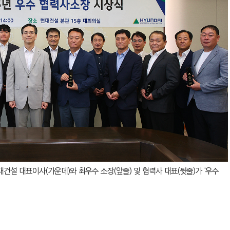
 현대건설 대표이사(가운데)와 최우수 소장(앞줄) 및 협력사 대표(뒷줄)가 ‘우수