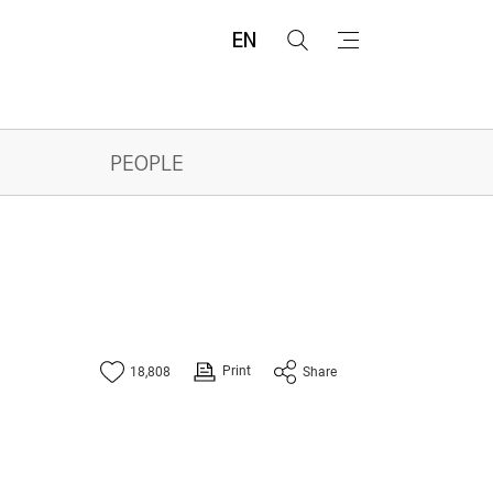
EN
검
메
색
뉴
PEOPLE
Print
18,808
Share