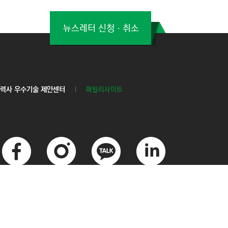
뉴스레터 신청ㆍ취소
력사 우수기술 제안센터
패밀리사이트
페
인
카
링
이
스
카
크
스
타
오
드
북
그
톡
인