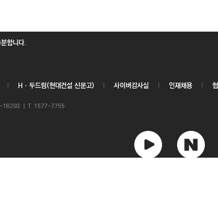
충분합니다.
Hㆍ두드림(현대건설 신문고)
사이버감사실
인재채용
협
6293 ㅣ T. 1577-7755
유
네
튜
이
브
버