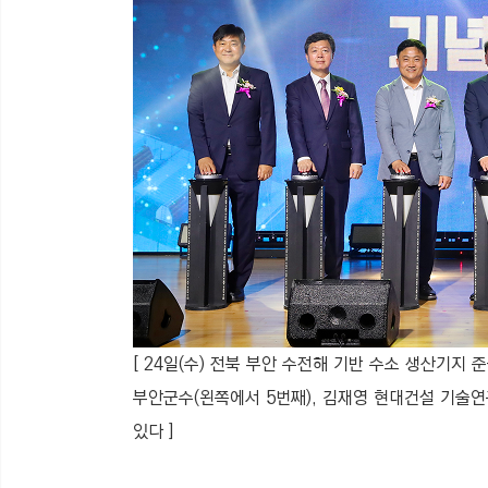
[ 24일(수) 전북 부안 수전해 기반 수소 생산기지
부안군수(왼쪽에서 5번째), 김재영 현대건설 기술
있다 ]