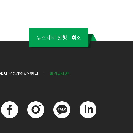
뉴스레터 신청ㆍ취소
력사 우수기술 제안센터
패밀리사이트
페
인
카
링
이
스
카
크