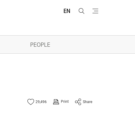
EN
검
메
색
뉴
PEOPLE
Print
29,496
Share