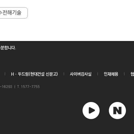
수전해기술
충분합니다.
Hㆍ두드림(현대건설 신문고)
사이버감사실
인재채용
협
6293 ㅣ T. 1577-7755
유
네
튜
이