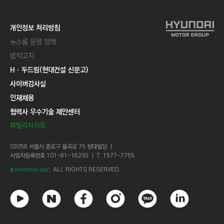
개인정보 처리방침
뉴스룸 운영 정책
법적고지
Hㆍ두드림(현대건설 신문고)
사이버감사실
인재채용
협력사 우수기술 제안센터
패밀리사이트
03058 서울시 종로구 율곡로 75 현대빌딩 ㅣ
사업자등록번호 101-81-16293 ㅣ T. 1577-7755
ALL RIGHTS RESERVED.
© HYUNDAI E&C.
유
네
페
인
카
링