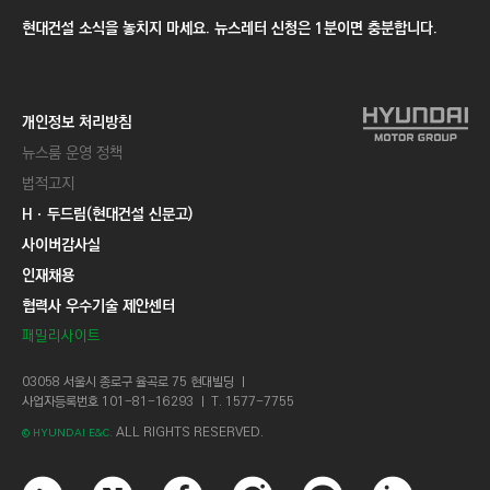
현대건설 소식을 놓치지 마세요. 뉴스레터 신청은 1분이면 충분합니다.
개인정보 처리방침
뉴스룸 운영 정책
법적고지
Hㆍ두드림(현대건설 신문고)
사이버감사실
인재채용
협력사 우수기술 제안센터
패밀리사이트
03058 서울시 종로구 율곡로 75 현대빌딩 ㅣ
사업자등록번호 101-81-16293 ㅣ T. 1577-7755
ALL RIGHTS RESERVED.
© HYUNDAI E&C.