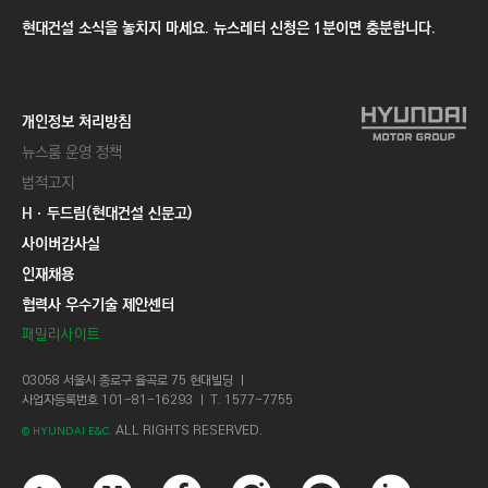
현대건설 소식을 놓치지 마세요. 뉴스레터 신청은 1분이면 충분합니다.
개인정보 처리방침
뉴스룸 운영 정책
법적고지
Hㆍ두드림(현대건설 신문고)
사이버감사실
인재채용
협력사 우수기술 제안센터
패밀리사이트
03058 서울시 종로구 율곡로 75 현대빌딩 ㅣ
사업자등록번호 101-81-16293 ㅣ T. 1577-7755
ALL RIGHTS RESERVED.
© HYUNDAI E&C.