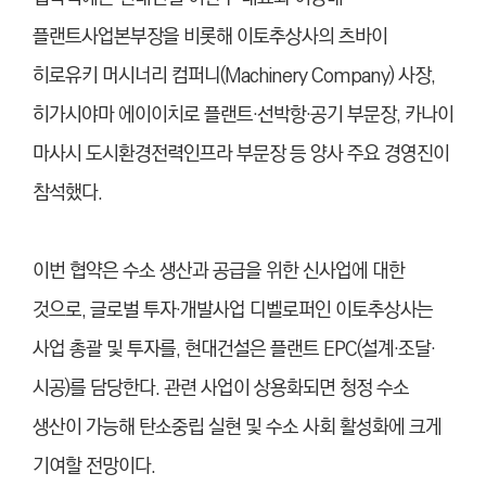
플랜트사업본부장을 비롯해 이토추상사의 츠바이
히로유키 머시너리 컴퍼니(Machinery Company) 사장,
히가시야마 에이이치로 플랜트
·
선박항
·
공기 부문장, 카나이
마사시 도시환경전력인프라 부문장 등 양사 주요 경영진이
참석했다.
이번 협약은 수소 생산과 공급을 위한 신사업에 대한
것으로, 글로벌 투자
·
개발사업 디벨로퍼인 이토추상사는
사업 총괄 및 투자를, 현대건설은 플랜트 EPC(설계
·
조달
·
시공)를 담당한다. 관련 사업이 상용화되면 청정 수소
생산이 가능해 탄소중립 실현 및 수소 사회 활성화에 크게
기여할 전망이다.