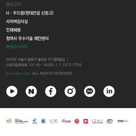
법적고지
Hㆍ두드림(현대건설 신문고)
사이버감사실
인재채용
협력사 우수기술 제안센터
패밀리사이트
03058 서울시 종로구 율곡로 75 현대빌딩 ㅣ
사업자등록번호 101-81-16293 ㅣ T. 1577-7755
ALL RIGHTS RESERVED.
© HYUNDAI E&C.
유
네
페
인
카
링
튜
이
이
스
카
크
브
버
스
타
오
드
북
그
톡
인
램