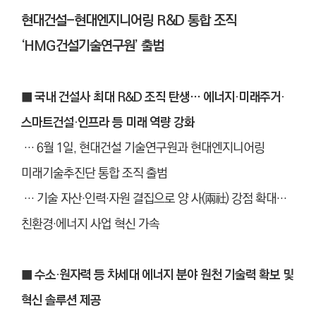
현대건설-현대엔지니어링 R&D 통합 조직
‘HMG건설기술연구원’ 출범
■ 국내 건설사 최대 R&D 조직 탄생… 에너지·미래주거·
스마트건설·인프라 등 미래 역량 강화
… 6월 1일, 현대건설 기술연구원과 현대엔지니어링
미래기술추진단 통합 조직 출범
… 기술 자산
·
인력
·
자원 결집으로 양 사(兩社) 강점 확대…
친환경
·
에너지 사업 혁신 가속
■ 수소·원자력 등 차세대 에너지 분야 원천 기술력 확보 및
혁신 솔루션 제공