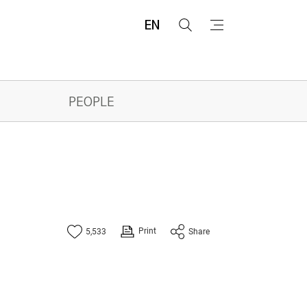
EN
검
메
색
뉴
PEOPLE
Print
5,533
Share