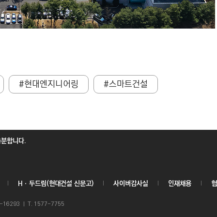
#현대엔지니어링
#스마트건설
충분합니다.
Hㆍ두드림(현대건설 신문고)
사이버감사실
인재채용
협
6293 ㅣ T. 1577-7755