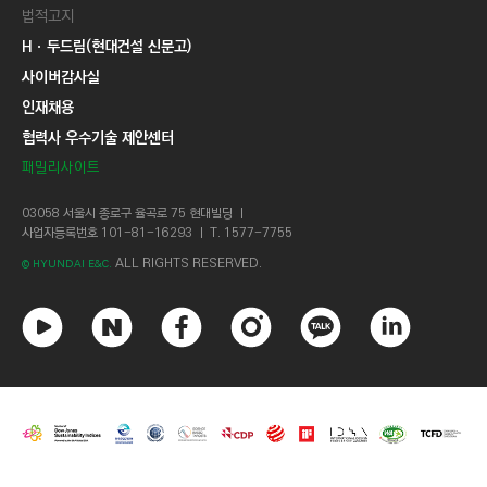
법적고지
Hㆍ두드림(현대건설 신문고)
사이버감사실
인재채용
협력사 우수기술 제안센터
패밀리사이트
03058 서울시 종로구 율곡로 75 현대빌딩 ㅣ
사업자등록번호 101-81-16293 ㅣ T. 1577-7755
ALL RIGHTS RESERVED.
© HYUNDAI E&C.
유
네
페
인
카
링
튜
이
이
스
카
크
브
버
스
타
오
드
북
그
톡
인
램