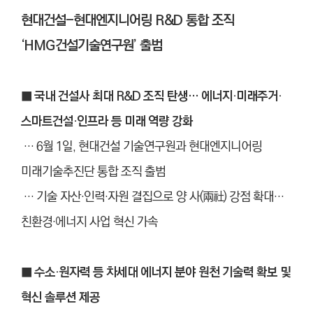
현대건설-현대엔지니어링 R&D 통합 조직
‘HMG건설기술연구원’ 출범
■ 국내 건설사 최대 R&D 조직 탄생… 에너지·미래주거·
스마트건설·인프라 등 미래 역량 강화
… 6월 1일, 현대건설 기술연구원과 현대엔지니어링
미래기술추진단 통합 조직 출범
… 기술 자산
·
인력
·
자원 결집으로 양 사(兩社) 강점 확대…
친환경
·
에너지 사업 혁신 가속
■ 수소·원자력 등 차세대 에너지 분야 원천 기술력 확보 및
혁신 솔루션 제공