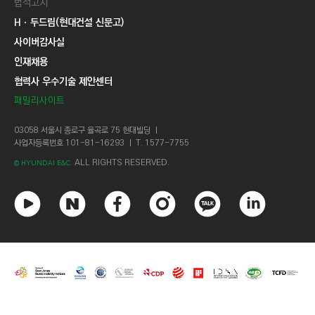
법적고지
Hㆍ두드림(현대건설 신문고)
사이버감사실
인재채용
협력사 우수기술 제안센터
패밀리사이트
03058 서울시 종로구 율곡로 75 현대빌딩 ㅣ
사업자등록번호 101-81-16293 ㅣ T. 1577-7755
ALL RIGHTS RESERVED.
© HYUNDAI E&C.
유
네
페
인
카
링
튜
이
이
스
카
크
브
버
스
타
오
드
북
그
톡
인
램