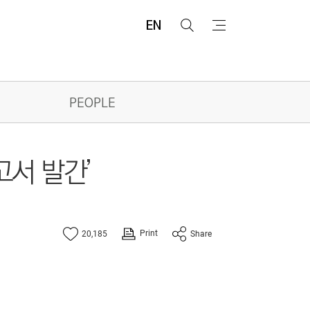
EN
검
메
색
뉴
PEOPLE
고서 발간’
Print
20,185
Share