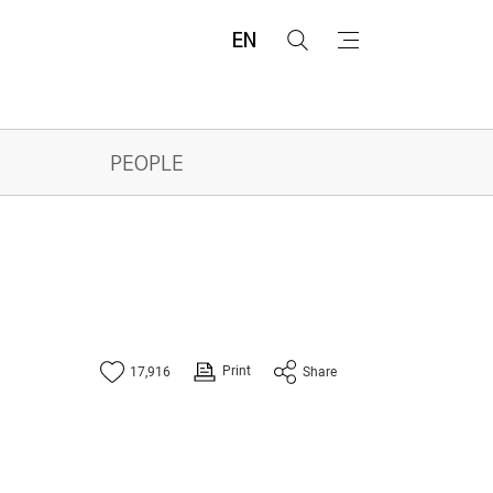
EN
검
메
색
뉴
PEOPLE
Print
17,916
Share