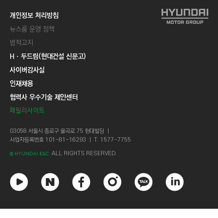
개인정보 처리방침
뉴스룸 운영 정책
법적고지
Hㆍ두드림(현대건설 신문고)
사이버감사실
인재채용
협력사 우수기술 제안센터
패밀리사이트
03058 서울시 종로구 율곡로 75 현대빌딩 ㅣ
사업자등록번호 101-81-16293 ㅣ T. 1577-7755
ALL RIGHTS RESERVED.
© HYUNDAI E&C.
유
네
페
인
카
링
튜
이
이
스
카
크