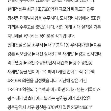
연달아 수주하며 압도적인 실적을 기록하고 있습니다.
현대건설은 최근 1조7660억원 규모의 매머드급 광주
광천동 재개발사업을 수주하며, 도시정비사업에서 5조원
가까운 수주고를 쌓았습니다. 창립 이래 최대 실적을 거둔
지난해를 육박하는 경이로운 성과입니다.
현대건설은 올 초부터
▶
대구 봉덕1동 우리재개발
▶
이촌
강촌 리모델링
▶
대전 장대B구역 재개발
▶
강동 선사현대
리모델링
▶
과천 주공8·9단지 재건축
▶
광주 광천동
재개발 등을 연이어 수주하며 5개월 만에 누적 수주액
4조9585억원을 달성했습니다. 지난해 같은 기간
1조2919억원의 수주액과 비교하면 3배가 넘는 기록이죠.
광주 재개발 최대어로 불리는 광천동 재개발사업은
광주광역시 서구 광천동 670번지 일원 25만4466㎡