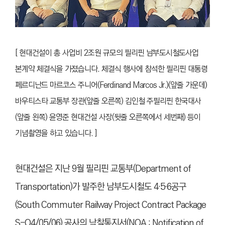
[ 현대건설이 총 사업비 2조원 규모의 필리핀 남부도시철도사업
본계약 체결식을 가졌습니다. 체결식 행사에 참석한 필리핀 대통령
페르디난드 마르코스 주니어(Ferdinand Marcos Jr.)(앞줄 가운데)
바우티스타 교통부 장관(앞줄 오른쪽) 김인철 주필리핀 한국대사
(앞줄 왼쪽) 윤영준 현대건설 사장(뒷줄 오른쪽에서 세번째) 등이
기념촬영을 하고 있습니다. ]
현대건설은 지난 9월 필리핀 교통부(Department of
Transportation)가 발주한 남부도시철도 4·5·6공구
(South Commuter Railway Project Contract Package
S-O4/05/06) 공사의 낙찰통지서(NOA : Notification of