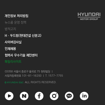
개인정보 처리방침
뉴스룸 운영 정책
법적고지
Hㆍ두드림(현대건설 신문고)
사이버감사실
인재채용
협력사 우수기술 제안센터
패밀리사이트
03058 서울시 종로구 율곡로 75 현대빌딩 ㅣ
사업자등록번호 101-81-16293 ㅣ T. 1577-7755
ALL RIGHTS RESERVED.
© HYUNDAI E&C.
유
네
페
인
카
링