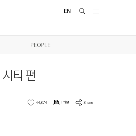
EN
검
메
색
뉴
PEOPLE
 시티 편
Print
44,874
Share