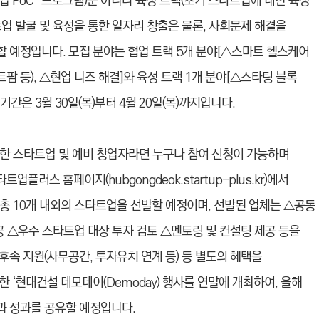
 PoC*
프로그램)뿐 아니라 육성 트랙(초기 스타트업에 대한 육성
업 발굴 및 육성을 통한 일자리 창출은 물론, 사회문제 해결을
할 예정입니다.
모집 분야는 협업 트랙 5개 분야[△스마트 헬스케어
 등), △현업 니즈 해결]와 육성 트랙 1개 분야[△스타팅 블록
수기간은 3월 30일(목)부터 4월 20일(목)까지입니다.
보유한 스타트업 및 예비 창업자라면 누구나 참여 신청이 가능하며
러스 홈페이지(hubgongdeok.startup-plus.kr)에서
 총 10개 내외의 스타트업을 선발할 예정이며, 선발된 업체는 △공동
제공 △우수 스타트업 대상 투자 검토 △멘토링 및 컨설팅 제공 등을
속 지원(사무공간, 투자유치 연계 등) 등 별도의 혜택을
 ‘현대건설 데모데이(Demoday) 행사를 연말에 개최하여, 올해
과 성과를 공유할 예정입니다.