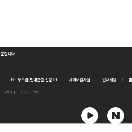
충분합니다.
Hㆍ두드림(현대건설 신문고)
사이버감사실
인재채용
협
6293 ㅣ T. 1577-7755
유
네