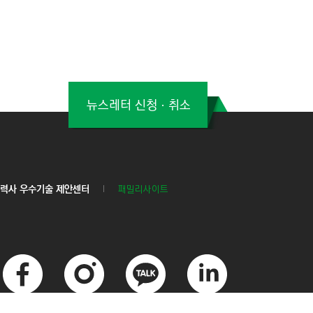
뉴스레터 신청ㆍ취소
력사 우수기술 제안센터
패밀리사이트
페
인
카
링