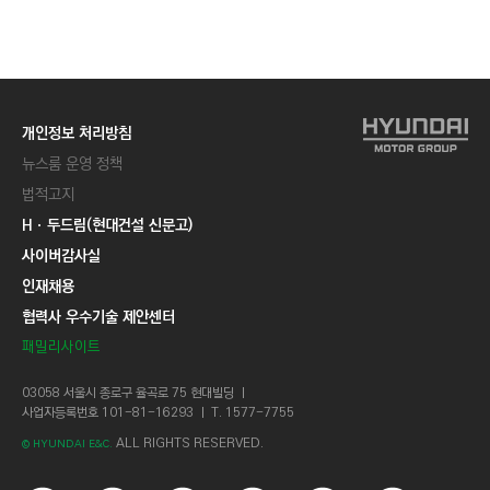
C
T
I
O
N
개인정보 처리방침
)
뉴스룸 운영 정책
법적고지
Hㆍ두드림(현대건설 신문고)
사이버감사실
인재채용
협력사 우수기술 제안센터
패밀리사이트
03058 서울시 종로구 율곡로 75 현대빌딩 ㅣ
사업자등록번호 101-81-16293 ㅣ T. 1577-7755
ALL RIGHTS RESERVED.
© HYUNDAI E&C.