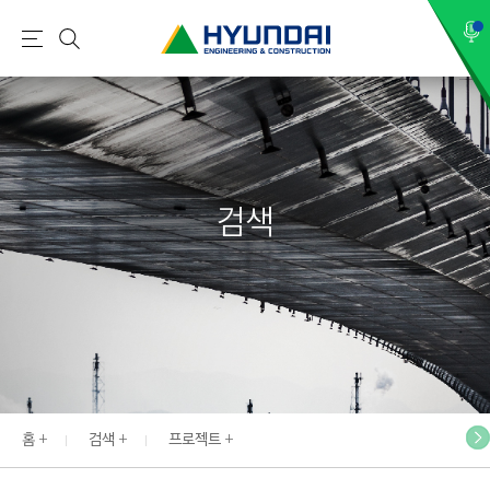
현
메
검
대
뉴
색
건
설
(
H
검색
Y
U
N
D
A
I
:
E
홈
검색
프로젝트
N
G