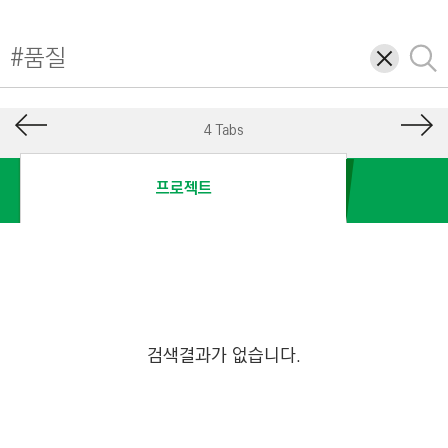
I
N
삭
검
E
제
색
E
R
4 Tabs
I
N
프로젝트
G
&
C
O
N
S
검색결과가 없습니다.
T
R
U