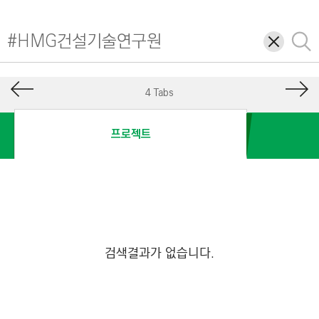
I
N
삭
검
E
제
색
E
R
4 Tabs
I
N
프로젝트
G
&
C
O
N
S
검색결과가 없습니다.
T
R
U