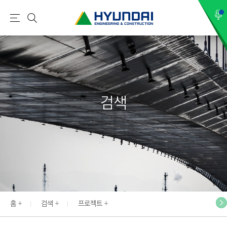
현
메
검
대
뉴
색
건
설
(
H
검색
Y
U
N
D
A
I
:
E
홈
검색
프로젝트
N
G