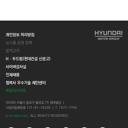
C
T
I
O
N
개인정보 처리방침
)
뉴스룸 운영 정책
법적고지
Hㆍ두드림(현대건설 신문고)
사이버감사실
인재채용
협력사 우수기술 제안센터
패밀리사이트
03058 서울시 종로구 율곡로 75 현대빌딩 ㅣ
사업자등록번호 101-81-16293 ㅣ T. 1577-7755
ALL RIGHTS RESERVED.
© HYUNDAI E&C.