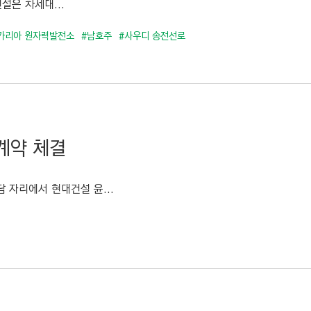
설은 차세대...
가리아 원자력발전소
#남호주
#사우디 송전선로
계약 체결
 자리에서 현대건설 윤...