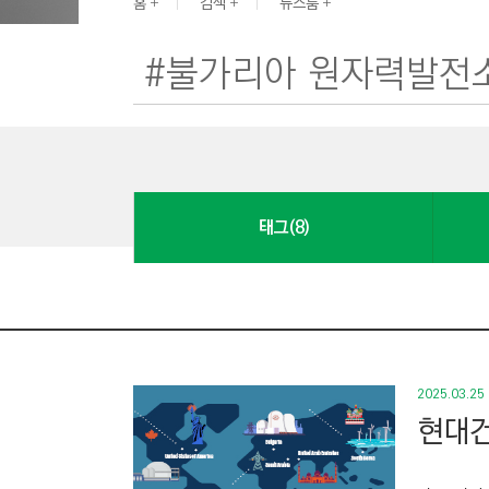
G
홈
검색
뉴스룸
I
N
E
E
R
I
N
태그(8)
G
&
C
O
N
S
2025.03.25
T
현대건
R
U