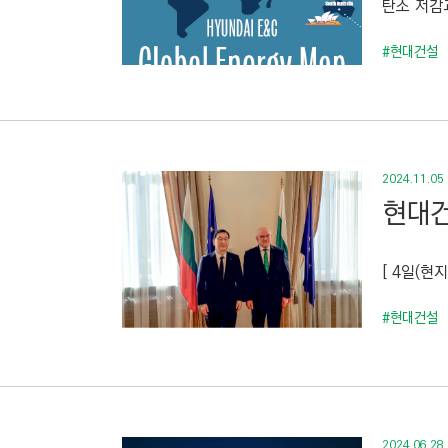
탄소 저감
C
T
#현대건설
I
O
N
)
2024.11.05
현대건
[ 4일(
#현대건설
2024.06.28