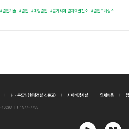
#원전기술
#원전
#대형원전
#불가리아 원자력발전소
#원전르네상스
Hㆍ두드림(현대건설 신문고)
사이버감사실
인재채용
협
6293 ㅣ T. 1577-7755