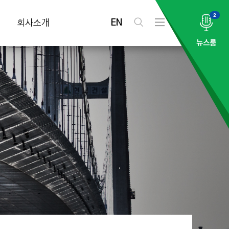
2
EN
회사소개
검
전
색
체
뉴스룸
메
뉴