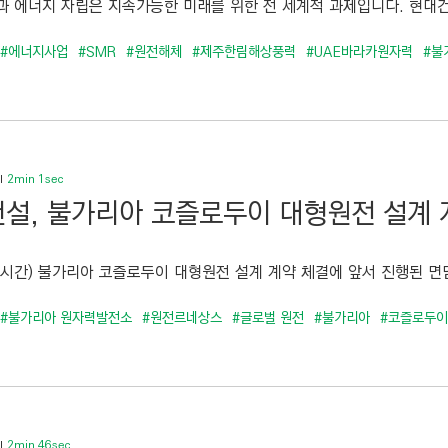
과 에너지 자립은 지속가능한 미래를 위한 전 세계적 과제입니다. 현대건
#에너지사업
#SMR
#원전해체
#제주한림해상풍력
#UAE바라카원자력
#불
2min 1sec
설, 불가리아 코즐로두이 대형원전 설계 
현지시간) 불가리아 코즐로두이 대형원전 설계 계약 체결에 앞서 진행된 면담
#불가리아 원자력발전소
#원전르네상스
#글로벌 원전
#불가리아
#코즐로두이
2min 46sec