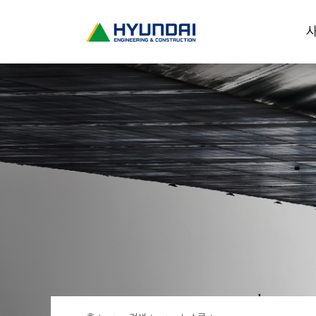
현
사
대
건
설
(
H
Y
U
N
D
A
I
:
E
N