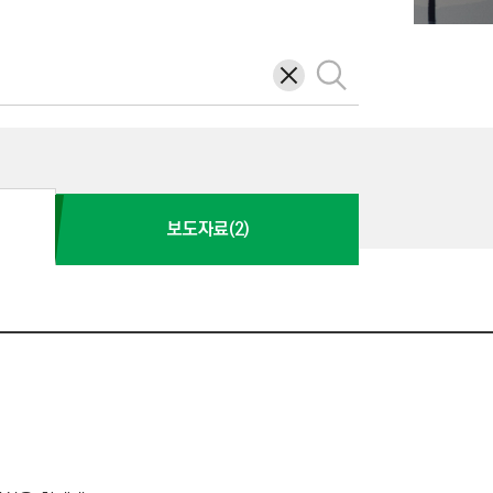
삭
검
제
색
보도자료(2)