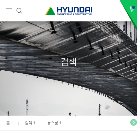
현
메
검
대
뉴
색
건
설
(
H
검색
Y
U
N
D
A
I
:
E
홈
검색
뉴스룸
N
G