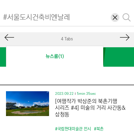
I
N
삭
검
E
제
색
E
R
4 Tabs
I
N
뉴스룸(1)
G
&
C
O
N
2023.09.22
5min 35sec
[여행작가 박상준의 북촌기행
S
시리즈 #4] 미술의 거리 사간동&
T
삼청동
R
U
#국립현대미술관 전시
#북촌