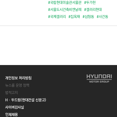
C
#국립현대미술관서울관
#두가헌
T
#서울도시건축비엔날레
#갤러리현대
I
#국제갤러리
#집옥재
#삼청동
#사간동
O
N
)
개인정보 처리방침
뉴스룸 운영 정책
법적고지
Hㆍ두드림(현대건설 신문고)
사이버감사실
인재채용