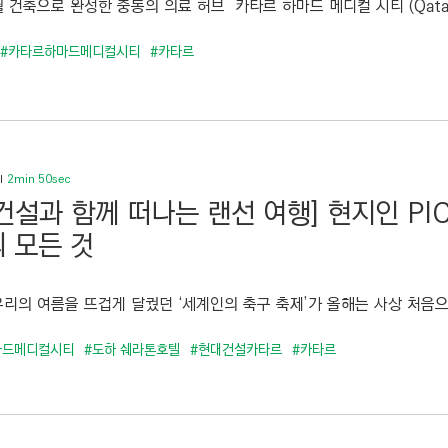
 건축으로 완성한 중동의 의료 허브 카타르 하마드 메디컬 시티 (Qatar Ham
#카타르하마드메디컬시티
#카타르
2min 50sec
건설과 함께 떠나는 랜선 여행] 현지인 PI
 모든 것
우리의 여름을 뜨겁게 달궜던 ‘세계인의 축구 축제’가 올해는 사상 처음으로
마드메디컬시티
#도하 쉐라톤호텔
#현대건설카타르
#카타르