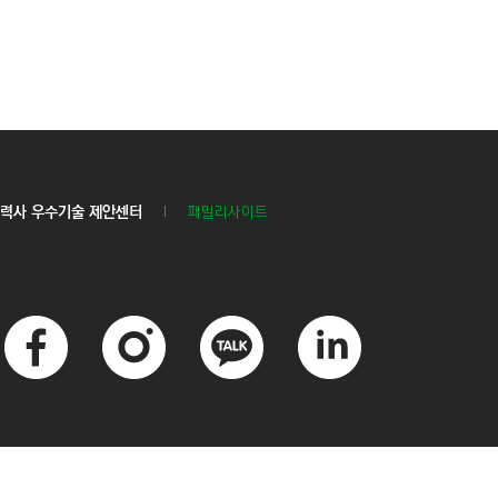
력사 우수기술 제안센터
패밀리사이트
페
인
카
링
이
스
카
크
스
타
오
드
북
그
톡
인