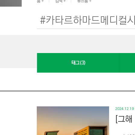
G
홈
검색
뉴스룸
I
N
E
E
R
I
N
태그(3)
G
&
C
O
N
S
2024.12.19
T
[그해
R
U