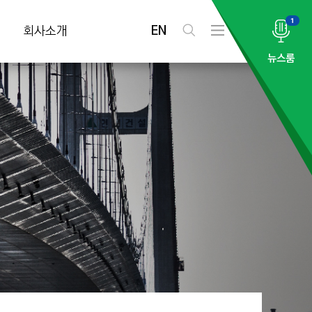
1
EN
회사소개
검
전
색
체
뉴스룸
메
뉴