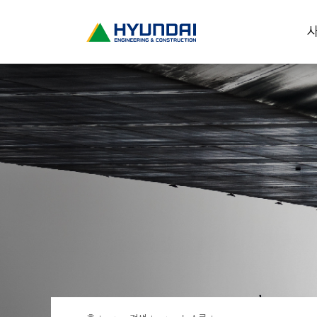
현
사
대
건
설
(
H
Y
U
N
D
A
I
:
E
N