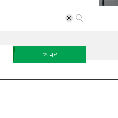
삭
검
제
색
보도자료