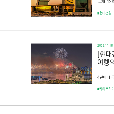
그해 12월
C
T
#현대건설
I
O
N
)
2022.11.18
[현대
여행의
4년마다 
#카타르하