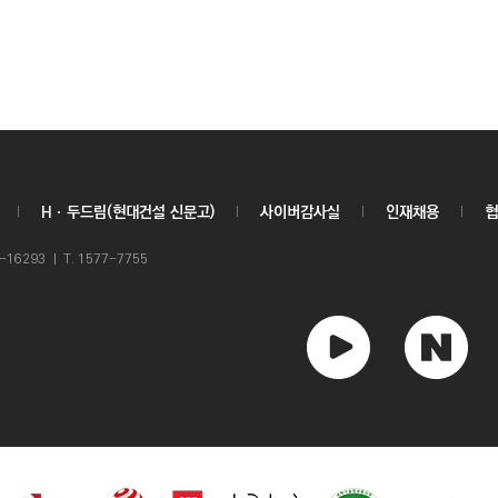
Hㆍ두드림(현대건설 신문고)
사이버감사실
인재채용
협
6293 ㅣ T. 1577-7755
유
네
튜
이
브
버