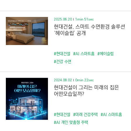
C
T
I
2025.06.20
1min 51sec
O
현대건설, 스마트 수면환경 솔루션
N
‘헤이슬립’ 공개
)
#현대건설
#AI 스마트홈
#헤이슬립
#건강 수면
2024.08.02
0min 22sec
현대건설이 그리는 미래의 집은
어떤모습일까?
#현대건설
#미래 건강주택
#AI 스마트홈
#AI 개인 맞춤형 주택