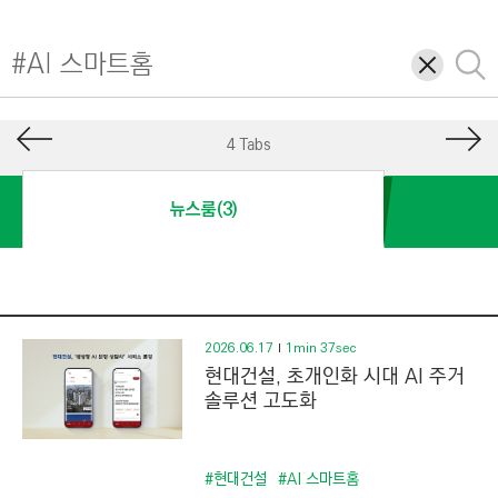
I
N
삭
검
E
제
색
E
R
4 Tabs
I
N
뉴스룸(3)
G
&
C
O
N
2026.06.17
1min 37sec
현대건설, 초개인화 시대 AI 주거
S
솔루션 고도화
T
R
U
#현대건설
#AI 스마트홈