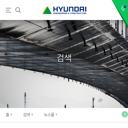
현
메
검
대
뉴
색
건
설
(
H
검색
Y
U
N
D
A
I
:
E
홈
검색
뉴스룸
N
G