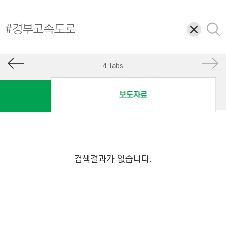
I
N
삭
검
E
제
색
E
R
4 Tabs
I
N
보도자료
G
&
C
O
N
검색결과가 없습니다.
S
T
R
U