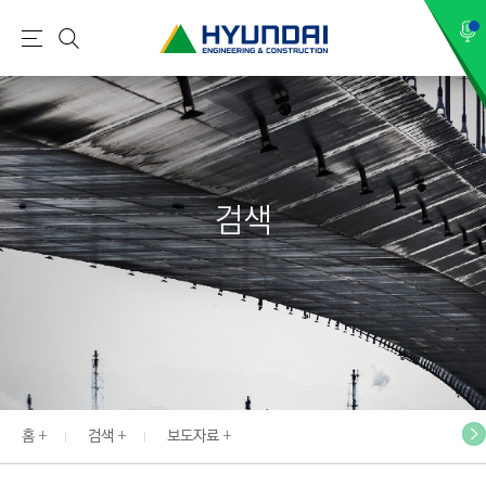
현
메
검
대
뉴
색
건
설
(
H
검색
Y
U
N
D
A
I
:
E
홈
검색
보도자료
N
G