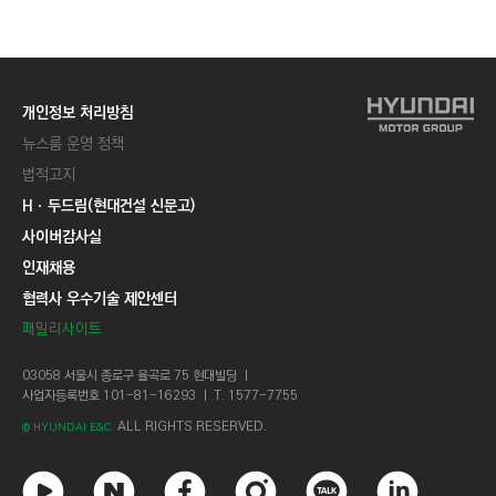
C
T
I
O
개인정보 처리방침
N
뉴스룸 운영 정책
)
법적고지
Hㆍ두드림(현대건설 신문고)
사이버감사실
인재채용
협력사 우수기술 제안센터
패밀리사이트
03058 서울시 종로구 율곡로 75 현대빌딩 ㅣ
사업자등록번호 101-81-16293 ㅣ T. 1577-7755
ALL RIGHTS RESERVED.
© HYUNDAI E&C.