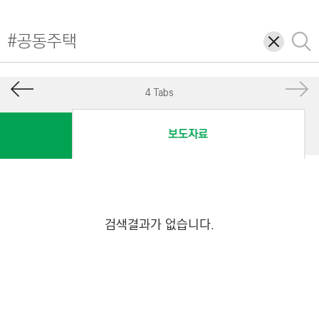
I
N
삭
검
E
제
색
E
R
4 Tabs
I
N
보도자료
G
&
C
O
N
검색결과가 없습니다.
S
T
R
U