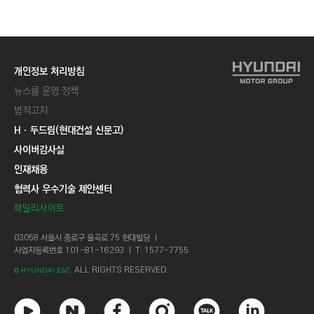
C
T
I
O
개인정보 처리방침
N
뉴스룸 운영 정책
)
법적고지
Hㆍ두드림(현대건설 신문고)
사이버감사실
인재채용
협력사 우수기술 제안센터
패밀리사이트
03058 서울시 종로구 율곡로 75 현대빌딩 ㅣ
사업자등록번호 101-81-16293 ㅣ T. 1577-7755
ALL RIGHTS RESERVED.
© HYUNDAI E&C.