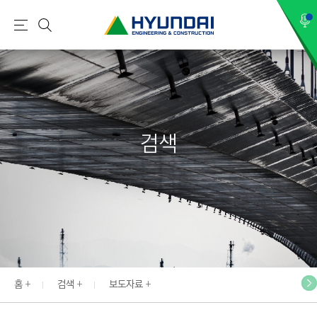
현
메
검
대
뉴
색
건
설
(
H
검색
Y
U
N
D
A
I
:
E
홈
검색
보도자료
N
G