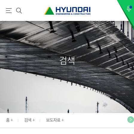
현
메
검
대
뉴
색
건
설
(
H
검색
Y
U
N
D
A
I
:
E
홈
검색
보도자료
N
G