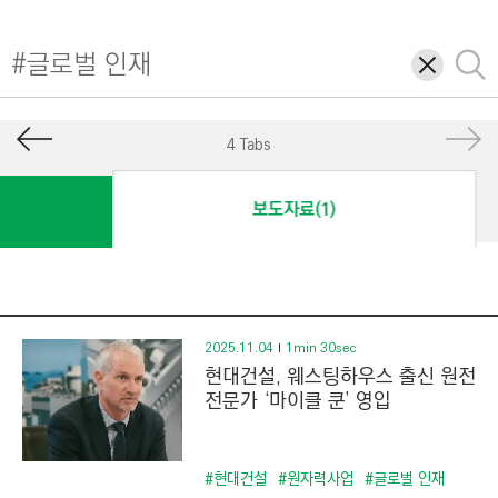
I
N
삭
검
E
제
색
E
R
4 Tabs
I
N
보도자료(1)
G
&
C
O
N
2025.11.04
1min 30sec
현대건설, 웨스팅하우스 출신 원전
S
전문가 ‘마이클 쿤’ 영입
T
R
U
#현대건설
#원자력사업
#글로벌 인재