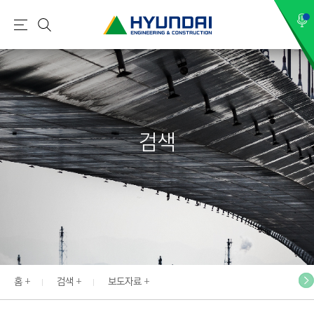
현
메
검
대
뉴
색
건
설
(
H
검색
Y
U
N
D
A
I
:
E
홈
검색
보도자료
N
G