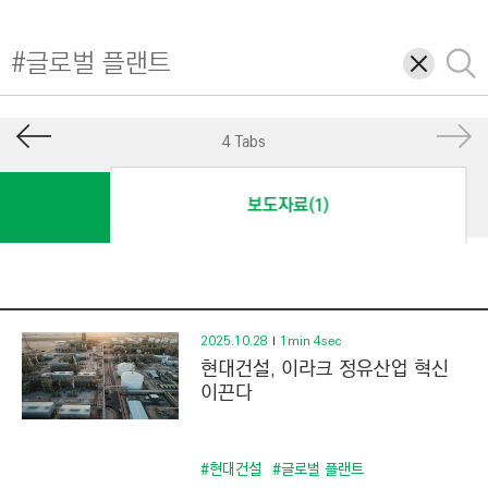
I
N
삭
검
E
제
색
E
R
4 Tabs
I
N
보도자료(1)
G
&
C
O
N
2025.10.28
1min 4sec
현대건설, 이라크 정유산업 혁신
S
이끈다
T
R
U
#현대건설
#글로벌 플랜트