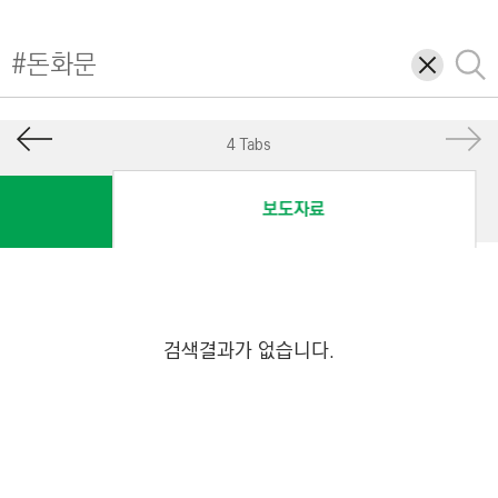
I
N
삭
검
E
제
색
E
R
4 Tabs
I
N
보도자료
G
&
C
O
N
검색결과가 없습니다.
S
T
R
U