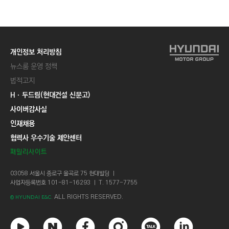
C
T
I
O
개인정보 처리방침
N
뉴스룸 운영 정책
)
법적고지
Hㆍ두드림(현대건설 신문고)
사이버감사실
인재채용
협력사 우수기술 제안센터
패밀리사이트
03058 서울시 종로구 율곡로 75 현대빌딩 ㅣ
사업자등록번호 101-81-16293 ㅣ T. 1577-7755
ALL RIGHTS RESERVED.
© HYUNDAI E&C.