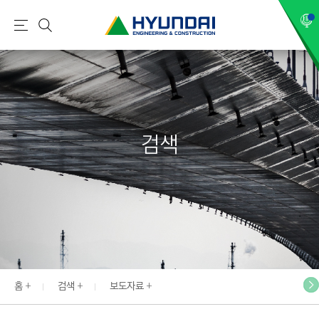
현
메
검
대
뉴
색
건
설
(
H
검색
Y
U
N
D
A
I
:
E
홈
검색
보도자료
N
G