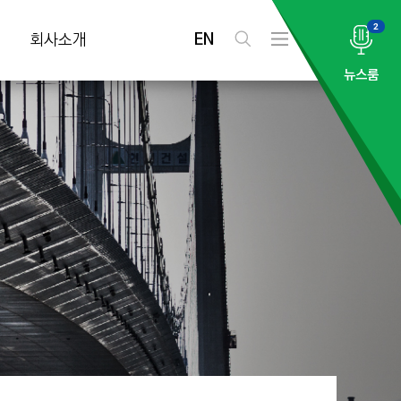
2
EN
회사소개
검
전
색
체
뉴스룸
메
뉴