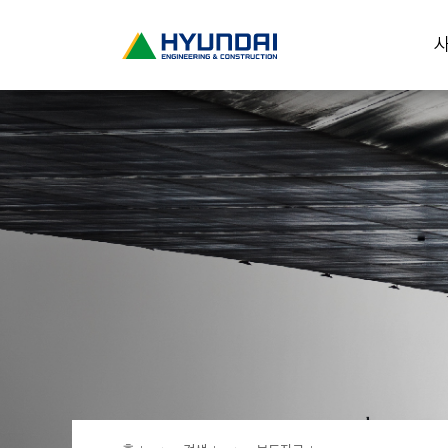
현
사
대
건
설
(
H
Y
U
N
D
A
I
:
E
N