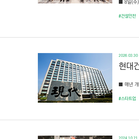
■ 8일(수
C
T
#건설안전
I
O
N
)
2026.03.30
현대건
■ 매년 개
#스타트업
2024.10.21