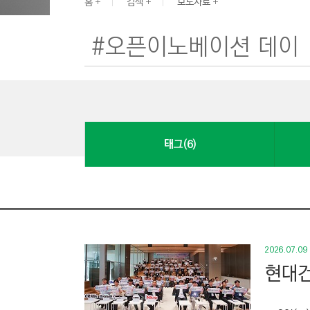
G
홈
검색
보도자료
I
N
E
E
R
I
N
태그(6)
G
&
C
O
N
S
2026.07.09
T
현대건
R
U