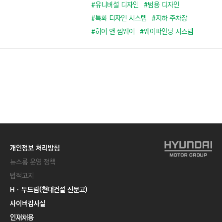
C
#유니버설 디자인
#범용 디자인
T
#특화 디자인 시스템
#지하 주차장
I
#히어 앤 썸웨이
#웨이파인딩 시스템
O
N
)
개인정보 처리방침
뉴스룸 운영 정책
법적고지
Hㆍ두드림(현대건설 신문고)
사이버감사실
인재채용