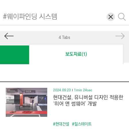
I
N
삭
검
E
제
색
E
R
4 Tabs
I
N
보도자료(1)
G
&
C
O
N
2024.09.23
1min 24sec
현대건설, 유니버설 디자인 적용한
S
‘히어 앤 썸웨어’ 개발
T
R
U
#현대건설
#힐스테이트