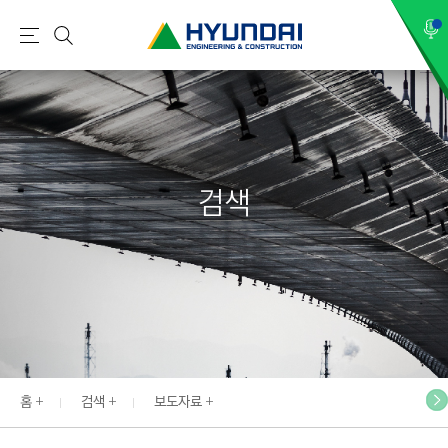
현
메
검
대
뉴
색
건
설
(
H
검색
Y
U
N
D
A
I
:
E
홈
검색
보도자료
N
G