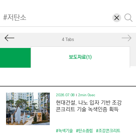
I
N
삭
검
E
제
색
E
R
4 Tabs
I
N
보도자료(1)
G
&
C
O
N
2026.07.08
2min 0sec
현대건설, 나노 입자 기반 조강
S
콘크리트 기술 녹색인증 획득
T
R
U
#녹색기술
#탄소중립
#조강콘크리트