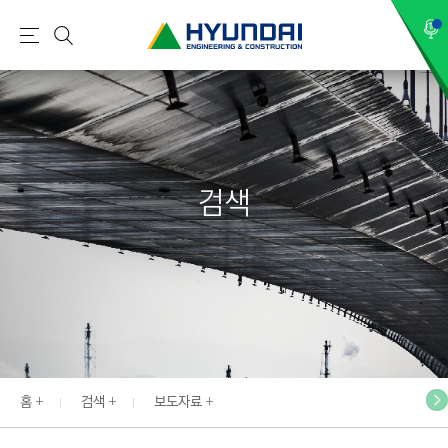
현
메
검
대
뉴
색
건
설
(
H
검색
Y
U
N
D
A
I
:
E
홈
검색
보도자료
N
G