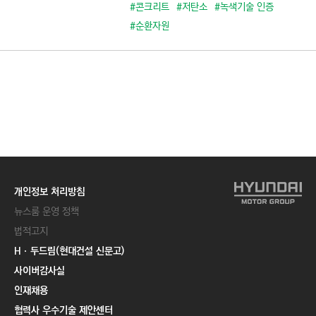
C
#콘크리트
#저탄소
#녹색기술 인증
T
#순환자원
I
O
N
)
개인정보 처리방침
뉴스룸 운영 정책
법적고지
Hㆍ두드림(현대건설 신문고)
사이버감사실
인재채용
협력사 우수기술 제안센터