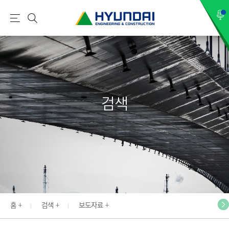
현
메
검
대
뉴
색
건
설
(
H
검색
Y
U
N
D
A
I
:
E
홈
검색
보도자료
N
G