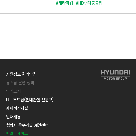
C
#테라파워
#HD현대중공업
T
I
O
N
)
개인정보 처리방침
뉴스룸 운영 정책
법적고지
Hㆍ두드림(현대건설 신문고)
사이버감사실
인재채용
협력사 우수기술 제안센터
패밀리사이트