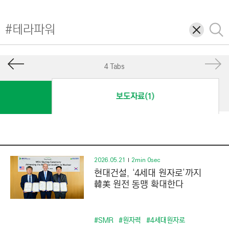
I
N
삭
검
E
제
색
E
R
4 Tabs
I
N
보도자료(1)
G
&
C
O
N
2026.05.21
2min 0sec
현대건설, ‘4세대 원자로’까지
S
韓美 원전 동맹 확대한다
T
R
U
#SMR
#원자력
#4세대원자로