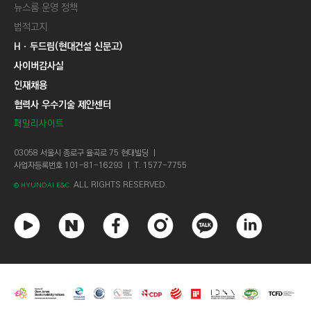
뉴스룸 운영 정책
법적고지
Hㆍ두드림(현대건설 신문고)
사이버감사실
인재채용
협력사 우수기술 제안센터
패밀리사이트
03058 서울시 종로구 율곡로 75 현대빌딩 ㅣ
사업자등록번호 101-81-16293 ㅣ T. 1577-7755
ALL RIGHTS RESERVED.
© HYUNDAI E&C.
유
네
페
인
카
링
튜
이
이
스
카
크
브
버
스
타
오
드
북
그
톡
인