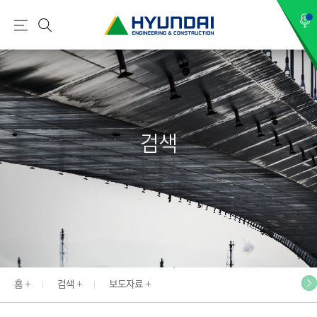
현
메
검
대
뉴
색
건
설
(
H
검색
Y
U
N
D
A
I
:
E
홈
검색
보도자료
N
G