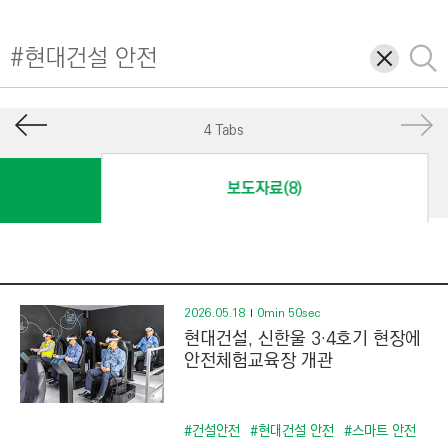
I
N
삭
검
E
제
색
E
R
4 Tabs
I
N
보도자료(8)
G
&
C
O
N
2026.05.18
0min 50sec
현대건설, 신한울 3·4호기 현장에
S
안전체험교육장 개관
T
R
U
#건설안전
#현대건설 안전
#스마트 안전