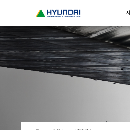
현
사
대
건
설
(
H
Y
U
N
D
A
I
:
E
N