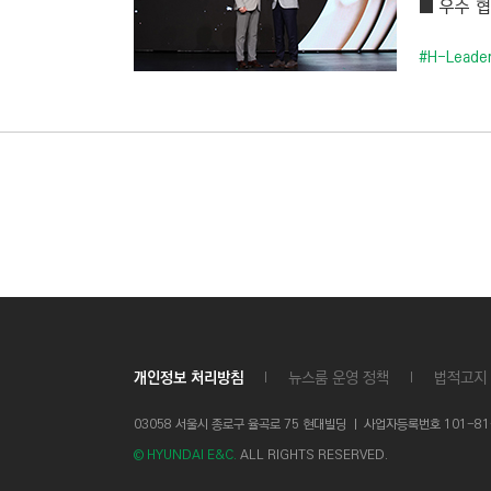
■ 우수 협력
C
T
#H-Leade
I
O
N
)
개인정보 처리방침
뉴스룸 운영 정책
법적고지
03058 서울시 종로구 율곡로 75 현대빌딩 ㅣ
사업자등록번호 101-81-1
© HYUNDAI E&C.
ALL RIGHTS RESERVED.