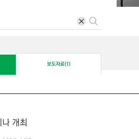
삭
검
제
색
보도자료(1)
미나 개최