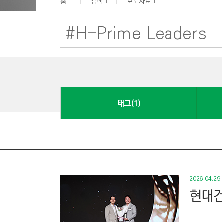
G
홈
검색
보도자료
I
N
E
E
R
I
N
태그(1)
G
&
C
O
N
S
2026.04.29
T
현대건
R
U