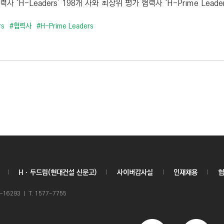
사 ‘H-Leaders’ 198개 사와 최상위 평가 협력사 ‘H-Prime Leader
rs
#협력사
#H-Prime Leaders
Hㆍ두드림(현대건설 신문고)
사이버감사실
인재채용
협
6293 ㅣ T. 1577-7755