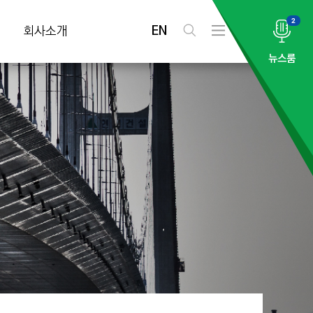
2
EN
회사소개
검
전
색
체
뉴스룸
메
뉴