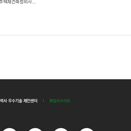
 주택재건축정비사...
력사 우수기술 제안센터
패밀리사이트