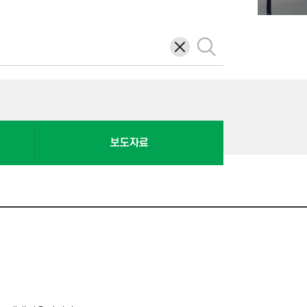
삭
검
제
색
보도자료