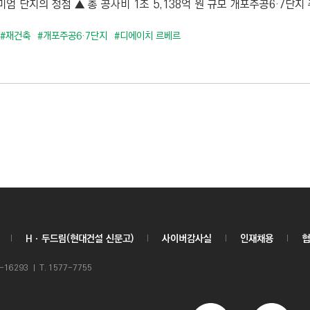
엄 단지의 정점 ▲ 총 공사비 1조 5,138억 원 규모 개포주공6·7단지
#재건축
#개포주공6·7단지
#디에이치 르베르
Hㆍ두드림(현대건설 신문고)
사이버감사실
인재채용
협
6293 ㅣ T. 1577-7755