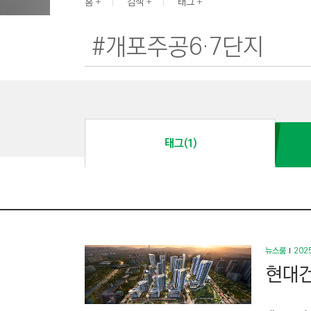
G
홈
검색
태그
I
N
E
E
R
I
N
태그(1)
G
&
C
O
N
S
뉴스룸
2025
T
현대건
R
U