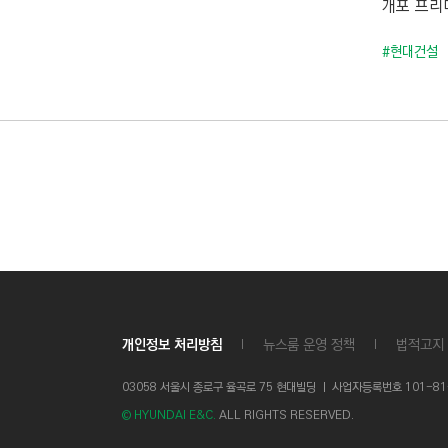
개포 프리미
C
T
#현대건설
I
O
N
)
개인정보 처리방침
뉴스룸 운영 정책
법적고지
03058 서울시 종로구 율곡로 75 현대빌딩 ㅣ
사업자등록번호 101-81-1
© HYUNDAI E&C.
ALL RIGHTS RESERVED.