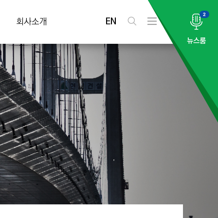
2
EN
회사소개
검
전
색
체
뉴스룸
메
뉴