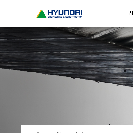
현
사
대
건
설
(
H
Y
U
N
D
A
I
:
E
N