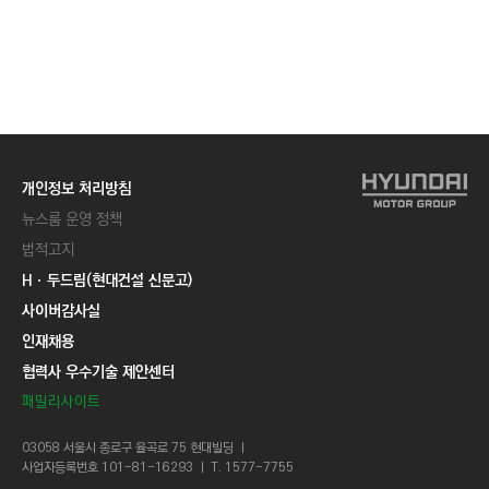
개인정보 처리방침
뉴스룸 운영 정책
법적고지
Hㆍ두드림(현대건설 신문고)
사이버감사실
인재채용
협력사 우수기술 제안센터
패밀리사이트
03058 서울시 종로구 율곡로 75 현대빌딩 ㅣ
사업자등록번호 101-81-16293 ㅣ T. 1577-7755