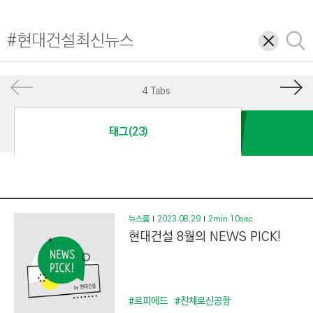
I
N
삭
검
E
제
색
E
R
4 Tabs
I
N
태그(23)
G
&
C
O
N
뉴스룸
2023.08.29
2min 10sec
현대건설 8월의 NEWS PICK!
S
T
R
U
#르피에드
#친체로신공항