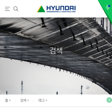
현
메
검
대
뉴
색
건
설
(
H
검색
Y
U
N
D
A
I
:
E
홈
검색
태그
N
G