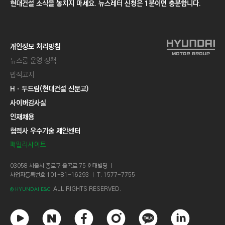
현대건설 소식을 놓치지 마세요. 뉴스레터 신청은 1분이면 충분합니다.
개인정보 처리방침
뉴스룸 운영 정책
법적고지
Hㆍ두드림(현대건설 신문고)
사이버감사실
인재채용
협력사 우수기술 제안센터
패밀리사이트
03058 서울시 종로구 율곡로 75 현대빌딩 ㅣ
사업자등록번호 101-81-16293 ㅣ T. 1577-7755
ALL RIGHTS RESERVED.
© HYUNDAI E&C.