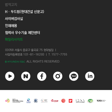
법적고지
Hㆍ두드림(현대건설 신문고)
사이버감사실
인재채용
협력사 우수기술 제안센터
패밀리사이트
03058 서울시 종로구 율곡로 75 현대빌딩 ㅣ
사업자등록번호 101-81-16293 ㅣ T. 1577-7755
ALL RIGHTS RESERVED.
© HYUNDAI E&C.
유
네
페
인
카
링
튜
이
이
스
카
크
브
버
스
타
오
드
북
그
톡
인
램