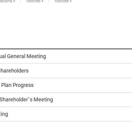
lations
Notices
Notices
ual General Meeting
Shareholders
Plan Progress
y Shareholder`s Meeting
ting