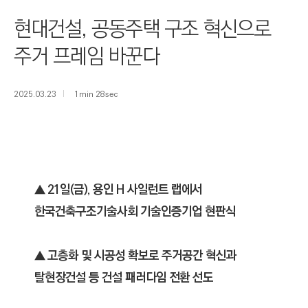
I
현대건설, 공동주택 구조 혁신으로
N
E
주거 프레임 바꾼다
E
R
2025.03.23
1min 28sec
I
N
G
&
C
▲ 21일(금), 용인 H 사일런트 랩에서
O
한국건축구조기술사회 기술인증기업 현판식
N
S
T
▲ 고층화 및 시공성 확보로 주거공간 혁신과
R
탈현장건설 등 건설 패러다임 전환 선도
U