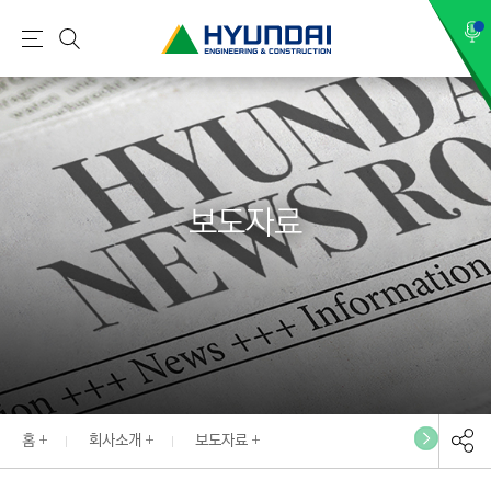
현
메
검
대
뉴
색
건
설
(
H
보도자료
Y
U
N
D
A
I
:
E
홈
회사소개
보도자료
N
G