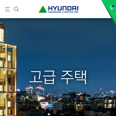
현
메
검
대
뉴
색
건
설
(
H
Y
U
N
고급 주택
D
A
I
:
E
N
G