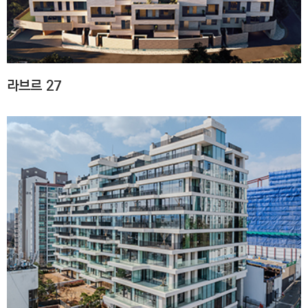
C
T
I
O
N
라브르 27
)