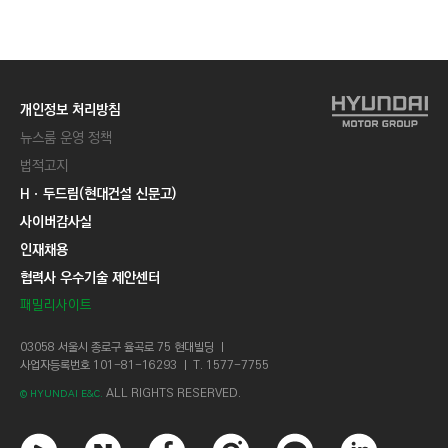
개인정보 처리방침
뉴스룸 운영 정책
법적고지
Hㆍ두드림(현대건설 신문고)
사이버감사실
인재채용
협력사 우수기술 제안센터
패밀리사이트
03058 서울시 종로구 율곡로 75 현대빌딩 ㅣ
사업자등록번호 101-81-16293 ㅣ T. 1577-7755
ALL RIGHTS RESERVED.
© HYUNDAI E&C.