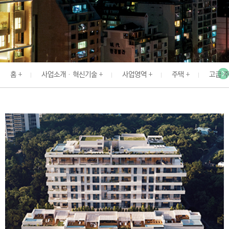
I
N
E
E
R
홈
사업소개 · 혁신기술
사업영역
주택
고급 
I
N
G
&
C
O
N
S
T
R
U