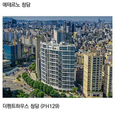
에테르노 청담
더펜트하우스 청담 (PH129)